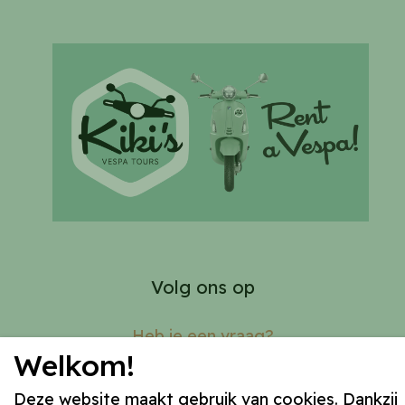
Volg ons op
Heb je een vraag?
Welkom!
FAQ
+32 (0)58 62 72 12
Deze website maakt gebruik van cookies. Dankzij